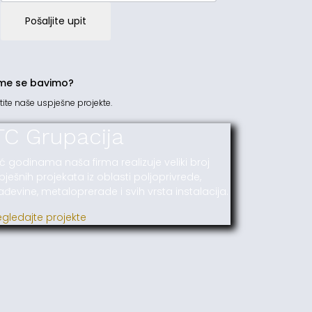
Pošaljite upit
me se bavimo?
tite naše uspješne projekte.
TC Grupacija
ć godinama naša firma realizuje veliki broj
pješnih projekata iz oblasti poljoprivrede,
ađevine, metaloprerade i svih vrsta instalacija.
egledajte projekte