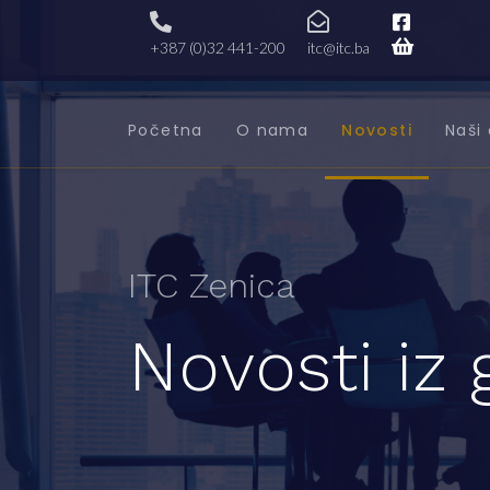
+387 (0)32 441-200
itc@itc.ba
Početna
O nama
Novosti
Naši 
ITC Zenica
Novosti iz 