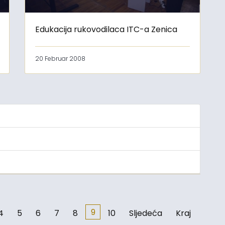
Edukacija rukovodilaca ITC-a Zenica
20 Februar 2008
e
9
4
5
6
7
8
10
Sljedeća
Kraj