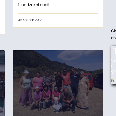
1. nadzorni audit
31 Oktobar 2012
Či
Pra
I
Ve
us
gr
Pr