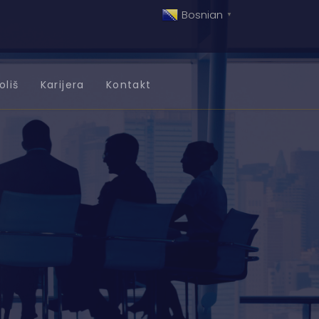
Bosnian
▼
oliš
Karijera
Kontakt