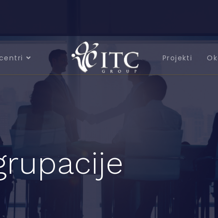
centri
Projekti
Ok
grupacije