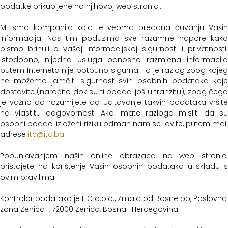
podatke prikupljene na njihovoj web stranici.
Mi smo kompanija koja je veoma predana čuvanju Vaših
informacija. Naš tim poduzima sve razumne napore kako
bismo brinuli o vašoj informacijskoj sigurnosti i privatnosti.
Istodobno, nijedna usluga odnosno razmjena informacija
putem Interneta nije potpuno sigurna. To je razlog zbog kojeg
ne možemo jamčiti sigurnost svih osobnih podataka koje
dostavite (naročito dok su ti podaci još u tranzitu), zbog čega
je važno da razumijete da učitavanje takvih podataka vršite
na vlastitu odgovornost. Ako imate razloga misliti da su
osobni podaci izloženi riziku odmah nam se javite, putem mail
adrese
itc@itc.ba
Popunjavanjem naših online obrazaca na web stranici
pristajete na korištenje Vaših osobnih podataka u skladu s
ovim pravilima.
Kontrolor podataka je ITC d.o.o., Zmaja od Bosne bb, Poslovna
zona Zenica 1, 72000 Zenica, Bosna i Hercegovina.