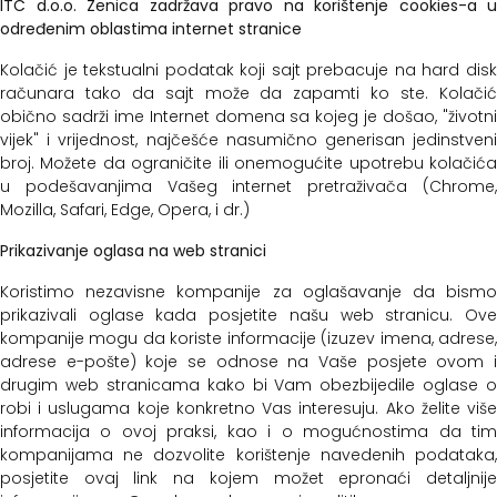
ITC d.o.o. Zenica zadržava pravo na korištenje cookies-a u
određenim oblastima internet stranice
Kolačić je tekstualni podatak koji sajt prebacuje na hard disk
računara tako da sajt može da zapamti ko ste. Kolačić
obično sadrži ime Internet domena sa kojeg je došao, "životni
vijek" i vrijednost, najčešće nasumično generisan jedinstveni
broj. Možete da ograničite ili onemogućite upotrebu kolačića
u podešavanjima Vašeg internet pretraživača (Chrome,
Mozilla, Safari, Edge, Opera, i dr.)
Prikazivanje oglasa na web stranici
Koristimo nezavisne kompanije za oglašavanje da bismo
prikazivali oglase kada posjetite našu web stranicu. Ove
kompanije mogu da koriste informacije (izuzev imena, adrese,
adrese e-pošte) koje se odnose na Vaše posjete ovom i
drugim web stranicama kako bi Vam obezbijedile oglase o
robi i uslugama koje konkretno Vas interesuju. Ako želite više
informacija o ovoj praksi, kao i o mogućnostima da tim
kompanijama ne dozvolite korištenje navedenih podataka,
posjetite ovaj link na kojem možet epronaći detaljnije