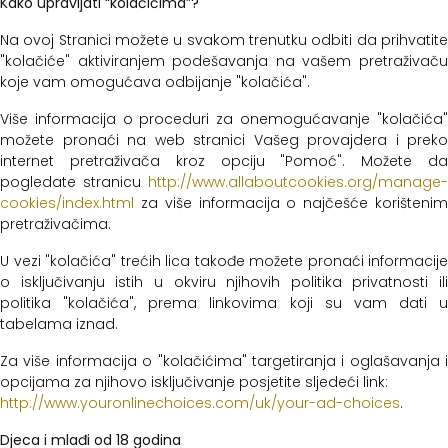
Kako upravljati “kolačićima”?
Na ovoj Stranici možete u svakom trenutku odbiti da prihvatite
"kolačiće" aktiviranjem podešavanja na vašem pretraživaču
koje vam omogućava odbijanje "kolačića".
Više informacija o proceduri za onemogućavanje "kolačića"
možete pronaći na web stranici Vašeg provajdera i preko
internet pretraživača kroz opciju "Pomoć". Možete da
pogledate stranicu
http://www.allaboutcookies.org/manage-
cookies/index.html
za više informacija o najčešće korištenim
pretraživačima.
U vezi "kolačića" trećih lica takođe možete pronaći informacije
o isključivanju istih u okviru njihovih politika privatnosti ili
politika "kolačića", prema linkovima koji su vam dati u
tabelama iznad.
Za više informacija o "kolačićima" targetiranja i oglašavanja i
opcijama za njihovo isključivanje posjetite sljedeći link:
http://www.youronlinechoices.com/uk/your-ad-choices
.
Djeca i mlađi od 18 godina