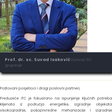
Prof. dr. sc. Suvad Isaković
Osnivač ITC
grupacije
Poštovani posjetioci i dragi poslovni partneri,
Preduzeće ITC je fokusirano na ispunjenje ključnih potreba
klijenata iz područja energetike, izgradnje objekata
visokogradnje, poljoprivredne mehanizacije i izgradnje