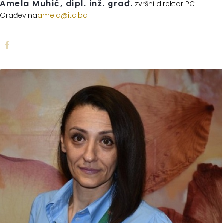
Amela Muhić, dipl. inž. građ.
Izvršni direktor PC
Građevina
amela@itc.ba