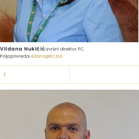
Vildana Nukičić
Izvršni direktor PC
Poljoprivreda
vildana@itc.ba