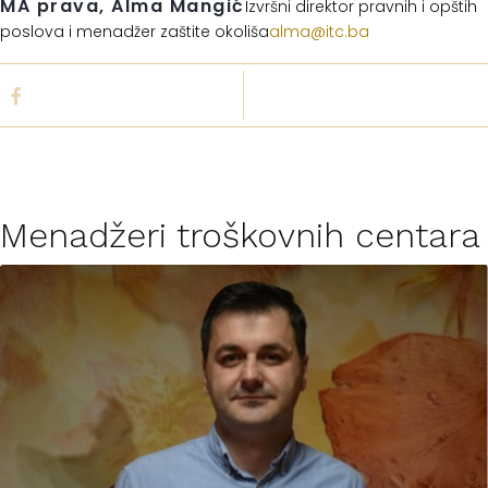
MA prava, Alma Mangić
Izvršni direktor pravnih i opštih
poslova i menadžer zaštite okoliša
alma@itc.ba
Menadžeri troškovnih centara