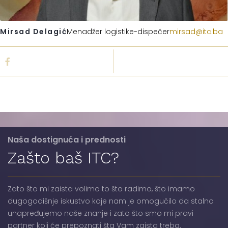
Mirsad Delagić
Menadžer logistike-dispečer
mirsad@itc.ba
Naša dostignuća i prednosti
Zašto baš ITC?
Zato što mi zaista volimo to što radimo, što imamo
dugogodišnje iskustvo koje nam je omogučilo da stalno
unapređujemo naše znanje i zato što smo mi pravi
partner koji će prepoznati šta Vam zaista treba.