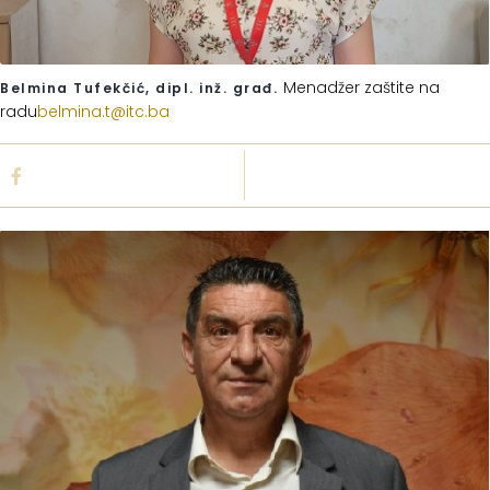
Menadžer zaštite na
Belmina Tufekčić, dipl. inž. građ.
radu
belmina.t@itc.ba