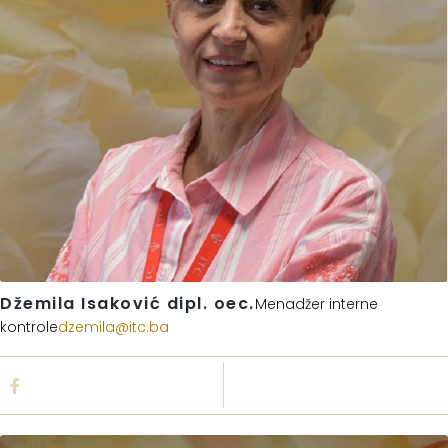
Džemila Isaković dipl. oec.
Menadžer interne
kontrole
dzemila@itc.ba