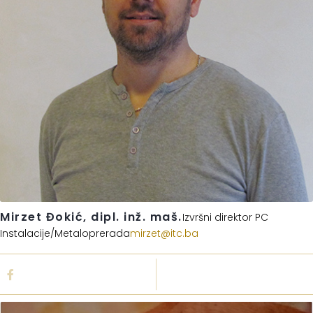
Mirzet Đokić, dipl. inž. maš.
Izvršni direktor PC
Instalacije/Metaloprerada
mirzet@itc.ba