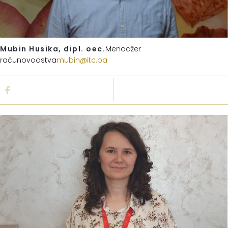
Mubin Husika, dipl. oec.
Menadžer
računovodstva
mubin@itc.ba