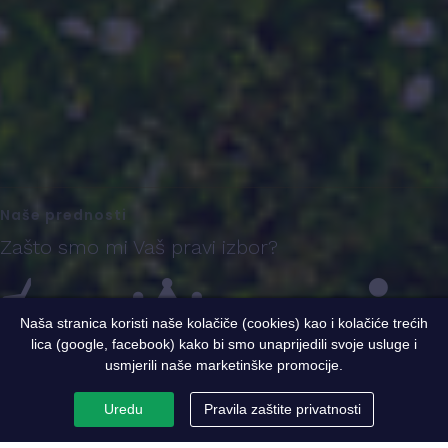
Naše prednosti
Zašto smo mi Vaš pravi izbor?
Naša stranica koristi naše kolačiče (cookies) kao i kolačiće trećih
lica (google, facebook) kako bi smo unaprijedili svoje usluge i
Iskustvo
Sigurnost i kvalitet
Ekspertni tim
usmjerili naše marketinške promocije.
Uredu
Pravila zaštite privatnosti