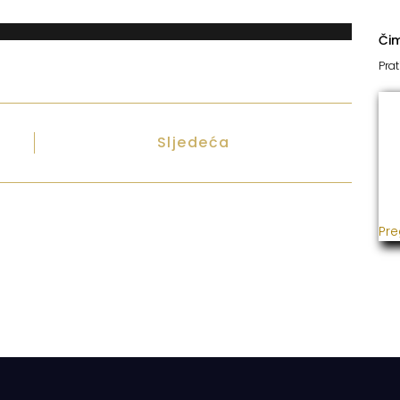
Či
Prat
I
Sljedeća
Već
usp
gra
ins
Pre