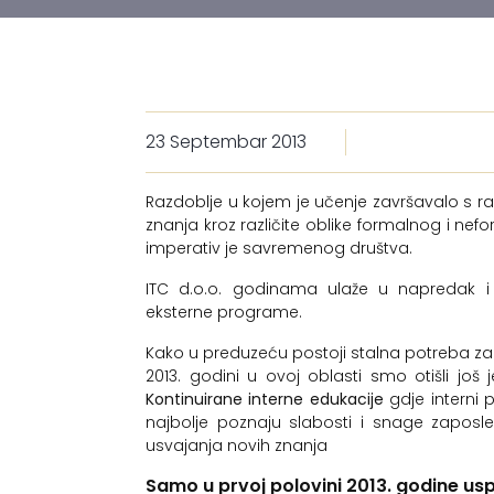
23 Septembar 2013
Razdoblje u kojem je učenje završavalo s ra
znanja kroz različite oblike formalnog i ne
imperativ je savremenog društva.
ITC d.o.o. godinama ulaže u napredak i z
eksterne programe.
Kako u preduzeću postoji stalna potreba za 
2013. godini u ovoj oblasti smo otišli jo
Kontinuirane interne edukacije
gdje interni 
najbolje poznaju slabosti i snage zaposlen
usvajanja novih znanja
Samo u prvoj polovini 2013. godine usp