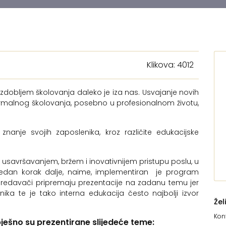
Klikova: 4012
zdobljem školovanja daleko je iza nas. Usvajanje novih
formalnog školovanja, posebno u profesionalnom životu,
nanje svojih zaposlenika, kroz različite edukacijske
usavršavanjem, bržem i inovativnijem pristupu poslu, u
š jedan korak dalje, naime, implementiran je program
predavači pripremaju prezentacije na zadanu temu jer
ika te je tako interna edukacija često najbolji izvor
Žel
Kont
ješno su prezentirane slijedeće teme: