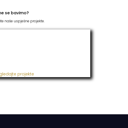
me se bavimo?
ite naše uspješne projekte.
TC Grupacija
 godinama naša firma realizuje veliki broj
ješnih projekata iz oblasti poljoprivrede,
đevine, metaloprerade i svih vrsta
talacija.
gledajte projekte