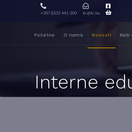
+387 (0)32 441-200
itc@itc.ba
Početna
O nama
Novosti
Naši 
Interne ed