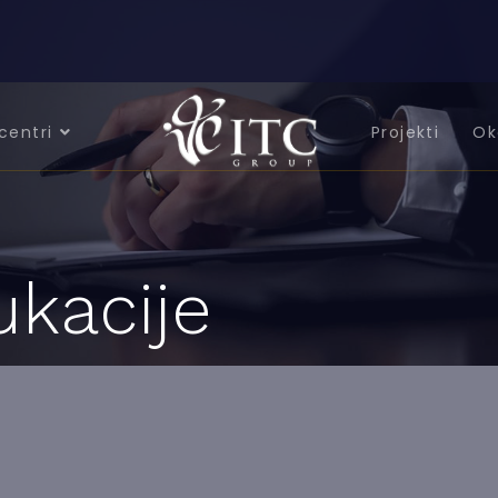
centri
Projekti
Ok
ukacije