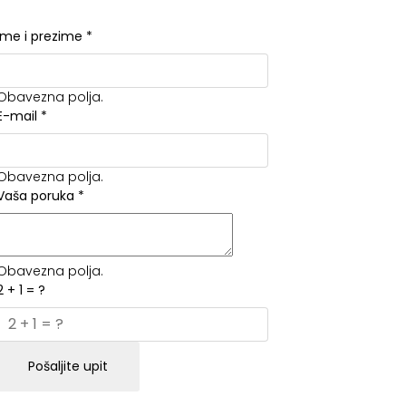
Ime i prezime
*
Obavezna polja.
E-mail
*
Obavezna polja.
Vaša poruka
*
Obavezna polja.
2 + 1 = ?
Pošaljite upit