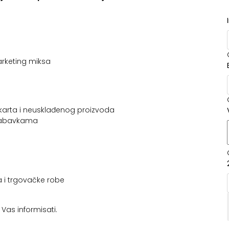
rketing miksa
škarta i neusklađenog proizvoda
 nabavkama
a i trgovačke robe
as informisati.