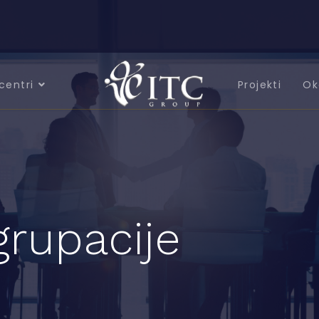
centri
Projekti
Ok
grupacije