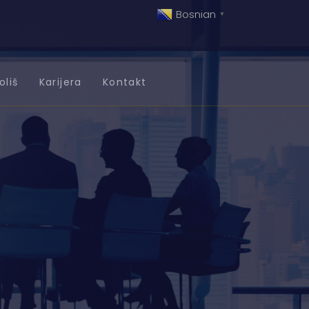
Bosnian
▼
oliš
Karijera
Kontakt