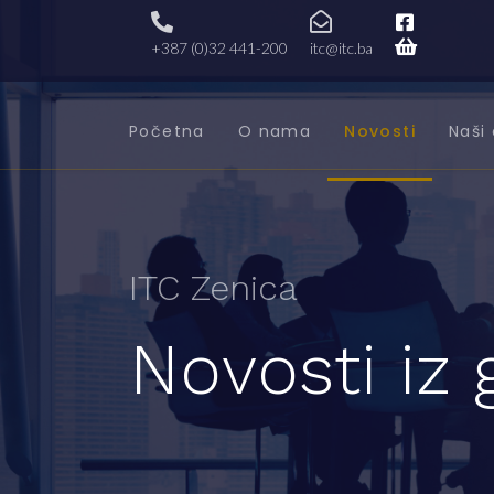
+387 (0)32 441-200
itc@itc.ba
Početna
O nama
Novosti
Naši 
ITC Zenica
Novosti iz 