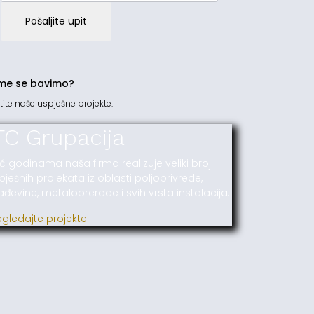
Pošaljite upit
me se bavimo?
tite naše uspješne projekte.
TC Grupacija
ć godinama naša firma realizuje veliki broj
pješnih projekata iz oblasti poljoprivrede,
ađevine, metaloprerade i svih vrsta instalacija.
egledajte projekte