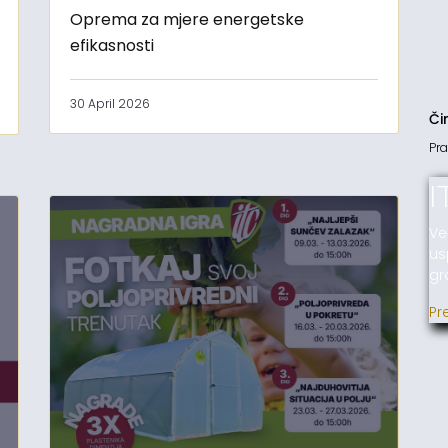
Oprema za mjere energetske
efikasnosti
30 April 2026
Či
Pra
I
Ve
us
gr
Pr