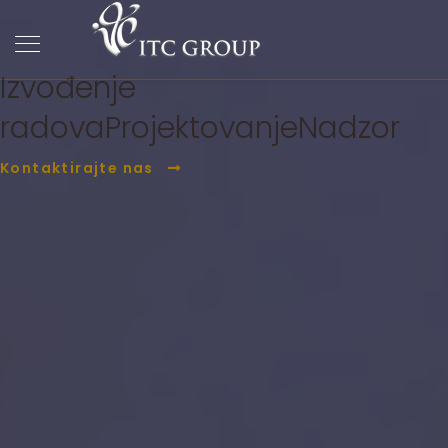
ITC Group
PC Građevina
Izvođenje
radova
Projektovanje
Nadzor
Kontaktirajte nas