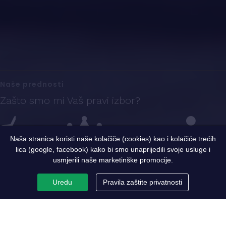
Naše prednosti
Zašto smo mi Vaš pravi izbor?
Naša stranica koristi naše kolačiče (cookies) kao i kolačiće trećih
lica (google, facebook) kako bi smo unaprijedili svoje usluge i
Iskustvo
Sigurnost i kvalitet
Ekspertni tim
usmjerili naše marketinške promocije.
Uredu
Pravila zaštite privatnosti