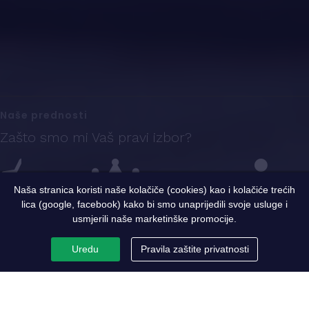
Naše prednosti
Zašto smo mi Vaš pravi izbor?
Naša stranica koristi naše kolačiče (cookies) kao i kolačiće trećih
lica (google, facebook) kako bi smo unaprijedili svoje usluge i
Iskustvo
Sigurnost i kvalitet
Ekspertni tim
usmjerili naše marketinške promocije.
Uredu
Pravila zaštite privatnosti