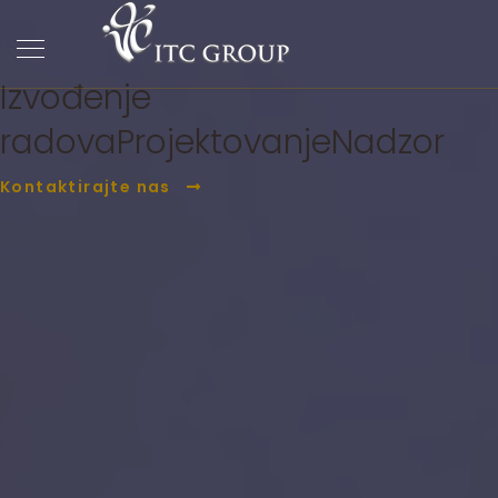
ITC Group
PC Građevina
Izvođenje
radova
Projektovanje
Nadzor
Kontaktirajte nas