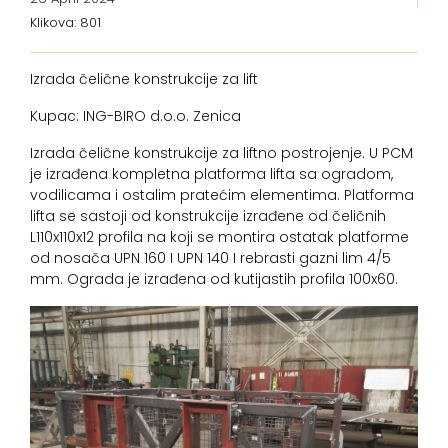
Klikova: 801
Izrada čelične konstrukcije za lift
Kupac: ING-BIRO d.o.o. Zenica
Izrada čelične konstrukcije za liftno postrojenje. U PCM
je izrađena kompletna platforma lifta sa ogradom,
vodilicama i ostalim pratećim elementima. Platforma
lifta se sastoji od konstrukcije izrađene od čeličnih
L110x110x12 profila na koji se montira ostatak platforme
od nosača UPN 160 I UPN 140 I rebrasti gazni lim 4/5
mm. Ograda je izrađena od kutijastih profila 100x60.