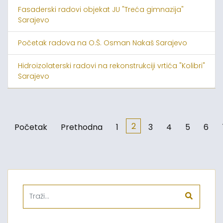
Fasaderski radovi objekat JU "Treća gimnazija"
Sarajevo
Početak radova na O.Š. Osman Nakaš Sarajevo
Hidroizolaterski radovi na rekonstrukciji vrtića "Kolibri"
Sarajevo
2
Početak
Prethodna
1
3
4
5
6