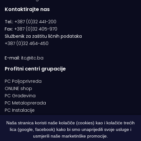
Kontaktirajte nas
Tel.:
+387 (0)32 441-200
Fax:
+387 (0)32 405-970
Službenik za zaštitu ličnih podataka
+387 (0)32 464-450
E-mail:
itc@itc.ba
Profitni centri grupacije
PC Poljoprivreda
ONLINE shop
PC Građevina
PC Metaloprerada
PC Instalacije
Naša stranica koristi naše kolačiče (cookies) kao i kolačiće trećih
lica (google, facebook) kako bi smo unaprijedili svoje usluge i
© 1994-2026 | ITC d.o.o. Zenica. Sva prava pridržana | Designed by
usmjerili naše marketinške promocije.
Web Studio NESA