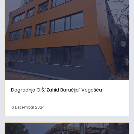
Dogradnja O.Š."Zahid Baručija" Vogošća
16 Decembar 2024