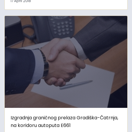
17 April 2018
Izgradnja graničnog prelaza Gradiška-Čatrnja,
na koridoru autoputa E661