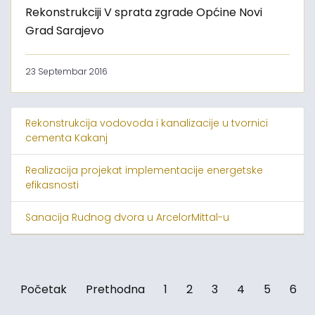
Rekonstrukciji V sprata zgrade Općine Novi
Grad Sarajevo
23 Septembar 2016
Rekonstrukcija vodovoda i kanalizacije u tvornici
cementa Kakanj
Realizacija projekat implementacije energetske
efikasnosti
Sanacija Rudnog dvora u ArcelorMittal-u
Početak
Prethodna
1
2
3
4
5
6