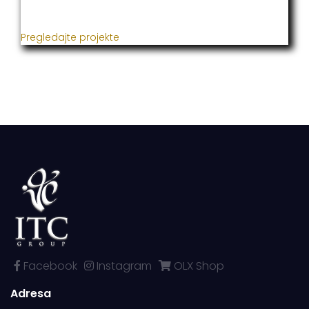
metaloprerade i svih vrsta instalacija.
Pregledajte projekte
Facebook
Instagram
OLX Shop
Adresa