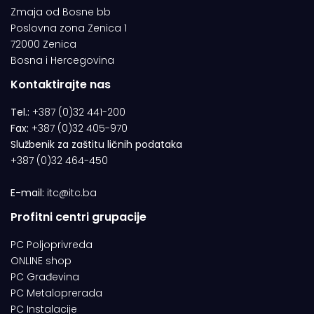
Zmaja od Bosne bb
Poslovna zona Zenica 1
72000 Zenica
Bosna i Hercegovina
Kontaktirajte nas
Tel.:
+387 (0)32 441-200
Fax:
+387 (0)32 405-970
Službenik za zaštitu ličnih podataka
+387 (0)32 464-450
E-mail:
itc@itc.ba
Profitni centri grupacije
PC Poljoprivreda
ONLINE shop
PC Građevina
PC Metaloprerada
PC Instalacije