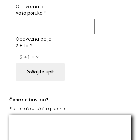
Obavezna polja.
Vaša poruka
*
Obavezna polja.
2 + 1 = ?
Pošaljite upit
Čime se bavimo?
Pratite naše uspješne projekte.
ITC Grupacija
Već godinama naša firma realizuje veliki broj
uspješnih projekata iz oblasti poljoprivrede, građevine,