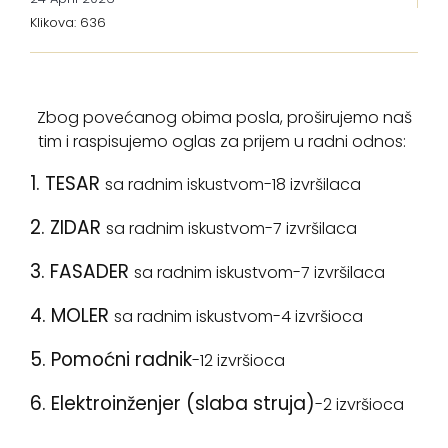
Klikova: 636
Zbog povećanog obima posla, proširujemo naš
tim i raspisujemo oglas za prijem u radni odnos:
1. TESAR
sa radnim iskustvom-18 izvršilaca
2. ZIDAR
sa radnim iskustvom-7 izvršilaca
3. FASADER
sa radnim iskustvom-7 izvršilaca
4. MOLER
sa radnim iskustvom-4 izvršioca
5. Pomoćni radnik
-12 izvršioca
6. Elektroinženjer (slaba struja)
-2 izvršioca