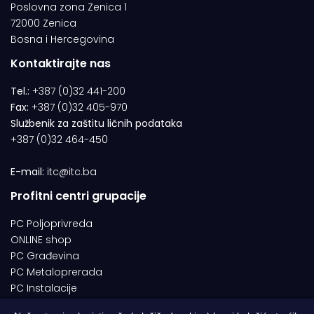
Poslovna zona Zenica 1
72000 Zenica
Bosna i Hercegovina
Kontaktirajte nas
Tel.:
+387 (0)32 441-200
Fax:
+387 (0)32 405-970
Službenik za zaštitu ličnih podataka
+387 (0)32 464-450
E-mail:
itc@itc.ba
Profitni centri grupacije
PC Poljoprivreda
ONLINE shop
PC Građevina
PC Metaloprerada
PC Instalacije