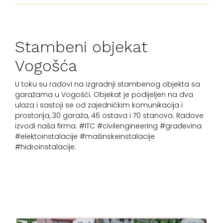
Stambeni objekat
Vogošća
U toku su radovi na izgradnji stambenog objekta sa
garažama u Vogošći. Objekat je podijeljen na dva
ulaza i sastoji se od zajedničkim komunikacija i
prostorija, 30 garaža, 46 ostava i 70 stanova. Radove
izvodi naša firma. #ITC #civilengineering #građevina
#elektoinstalacije #mašinskeinstalacije
#hidroinstalacije.