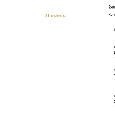
Žel
Kont
Sljedeća