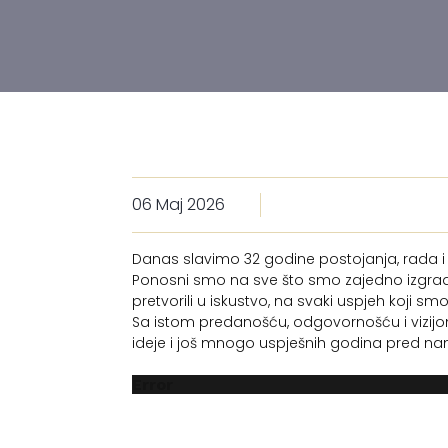
06 Maj 2026
Danas slavimo 32 godine postojanja, rada i 
Ponosni smo na sve što smo zajedno izgradi
pretvorili u iskustvo, na svaki uspjeh koji sm
Sa istom predanošću, odgovornošću i vizij
ideje i još mnogo uspješnih godina pred n
Error