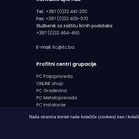
Tel.:
+387 (0)32 441-200
Fax:
+387 (0)32 405-970
Službenik za zaštitu ličnih podataka
+387 (0)32 464-450
E-mail:
itc@itc.ba
Profitni centri grupacije
PC Poljoprivreda
ONLINE shop
PC Građevina
PC Metaloprerada
PC Instalacije
Naša stranica koristi naše kolačiče (cookies) kao i kolač
© 1994-2026 | ITC d.o.o. Zenica. Sva prava pridržana |