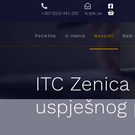
+387 (0)32 441-200
itc@itc.ba
Početna
O nama
Novosti
Naši 
ITC Zenica
uspješnog 