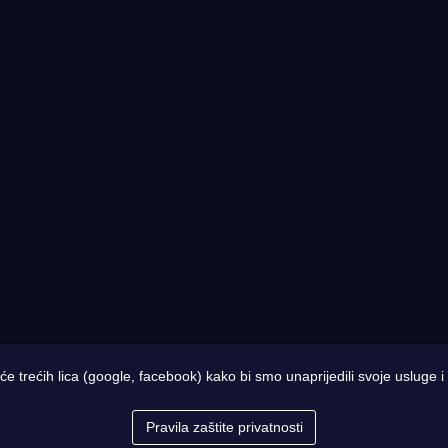
iće trećih lica (google, facebook) kako bi smo unaprijedili svoje usluge 
 Designed by
Web Studio NESA
Pravila zaštite privatnosti