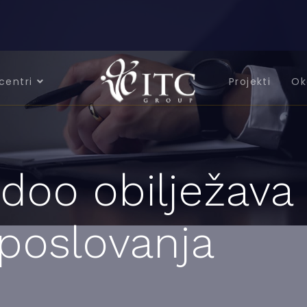
centri
Projekti
Ok
 doo obilježava
poslovanja