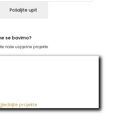
Pošaljite upit
me se bavimo?
ite naše uspješne projekte.
TC Grupacija
 godinama naša firma realizuje veliki broj
ješnih projekata iz oblasti poljoprivrede,
đevine, metaloprerade i svih vrsta
talacija.
gledajte projekte