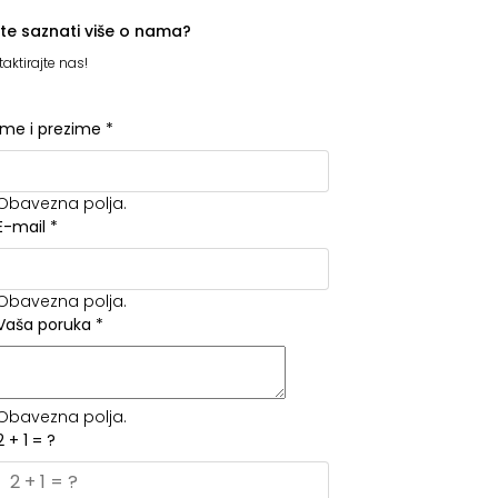
ite saznati više o nama?
aktirajte nas!
Ime i prezime
*
Obavezna polja.
E-mail
*
Obavezna polja.
Vaša poruka
*
Obavezna polja.
2 + 1 = ?