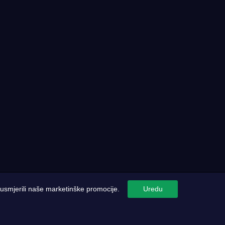
i usmjerili naše marketinške promocije.
Uredu
Pravila o zaštiti privatnosti