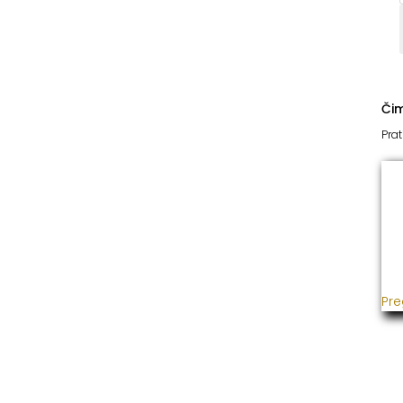
Či
Prat
I
Već
usp
gra
ins
Pre