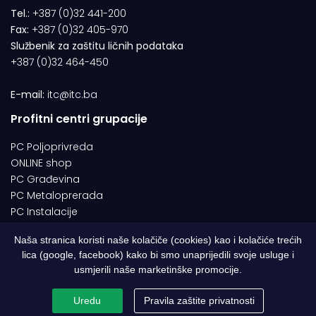
Tel.:
+387 (0)32 441-200
Fax:
+387 (0)32 405-970
Službenik za zaštitu ličnih podataka
+387 (0)32 464-450
E-mail:
itc@itc.ba
Profitni centri grupacije
PC Poljoprivreda
ONLINE shop
PC Građevina
PC Metaloprerada
PC Instalacije
Naša stranica koristi naše kolačiče (cookies) kao i kolačiće trećih
lica (google, facebook) kako bi smo unaprijedili svoje usluge i
© 1994-2026 | ITC d.o.o. Zenica. Sva prava pridržana | Designed by
usmjerili naše marketinške promocije.
Web Studio NESA
Uredu
Pravila zaštite privatnosti
Pravila o zaštiti privatnosti