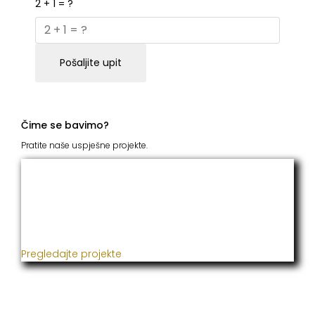
2 + 1 = ?
Pošaljite upit
Čime se bavimo?
Pratite naše uspješne projekte.
ITC Grupacija
Već godinama naša firma realizuje veliki broj
uspješnih projekata iz oblasti poljoprivrede, građevine,
metaloprerade i svih vrsta instalacija.
Pregledajte projekte