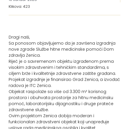
Klikova: 423
Dragi naši,
Sa ponosom objavljujemo da je završena izgradnja
nove zgrade Službe hitne medicinske pomoći Dom
zdravlja Zenica.
Riječ je o savremenom objektu izgrađenom prema
visokim zdravstvenim i tehničkim standardima, s
ciljem brže i kvalitetnije zdravstvene zaštite građana.
Projekat izgradnje je finansirao Grad Zenica, a izvođač
radova je ITC Zenica.
Objekat raspolaže sa više od 3.300 m² korisnog
prostora i obuhvata prostorije za hitnu medicinsku
pomoć, laboratorijsku dijagnostiku i druge prateće
zdravstvene službe.
Ovim projektom Zenica dobija moderan i
funkcionalan zdravstveni objekat koji unapređuje
uslove rada medicinskog osoblja i kvalitet