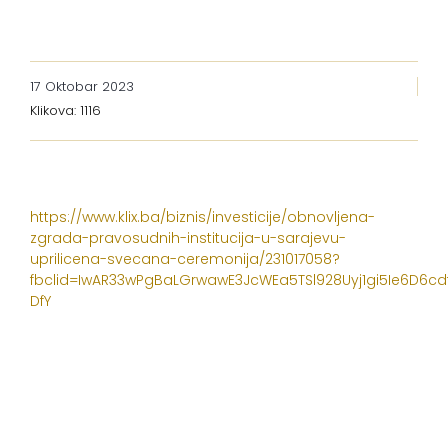
17 Oktobar 2023
Klikova: 1116
https://www.klix.ba/biznis/investicije/obnovljena-
zgrada-pravosudnih-institucija-u-sarajevu-
uprilicena-svecana-ceremonija/231017058?
fbclid=IwAR33wPgBaLGrwawE3JcWEa5TSl928Uyj1gi5Ie6D6c
DfY