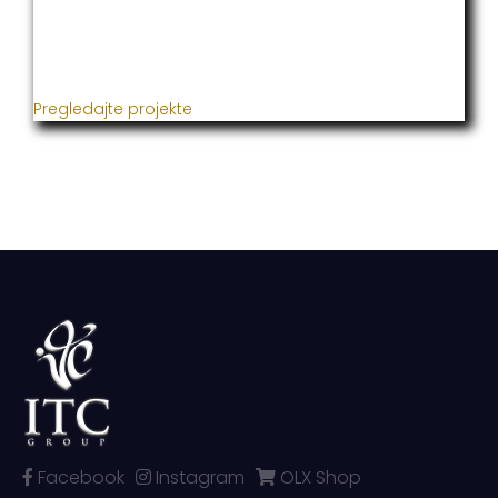
Već godinama naša firma realizuje veliki broj
uspješnih projekata iz oblasti poljoprivrede, građevine,
metaloprerade i svih vrsta instalacija.
Pregledajte projekte
Facebook
Instagram
OLX Shop