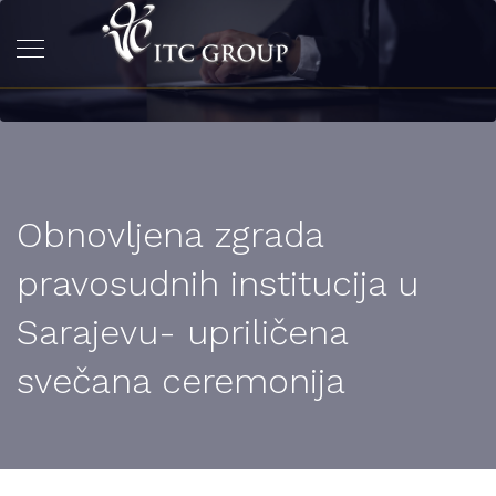
Obnovljena zgrada
pravosudnih institucija u
Sarajevu- upriličena
svečana ceremonija