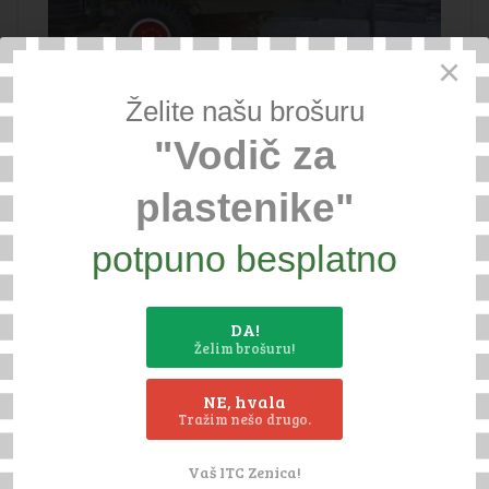
×
PRIKOLICA 3,5 T
Želite našu brošuru
"Vodič za
plastenike"
potpuno besplatno
DA!
PRIKOLICA PV-2000
Želim brošuru!
NE, hvala
Tražim nešo drugo.
Vaš ITC Zenica!