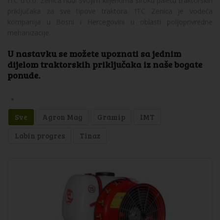
ITC d.o.o. Zenica nudi svojim klijentima široku paletu traktorskih
priključaka za sve tipove traktora. ITC Zenica je vodeća
kompanija u Bosni i Hercegovini u oblasti poljoprivredne
mehanizacije.
U nastavku se možete upoznati sa jednim
dijelom traktorskih priključaka iz naše bogate
ponude.
*
Sve
Agron Mag
Gramip
IMT
Labin progres
Tinaz