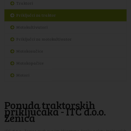
Traktori
Priključci za traktor
Motokultivatori
Priključci za motokultivator
Motokosačice
Motokopačice
Motori
Ponuda traktorskih
priključaka - ITC d.o.o.
Zenica