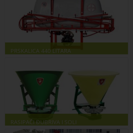
PRSKALICA 440 LITARA
RASIPAČI ĐUBRIVA I SOLI