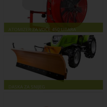
ATOMIZER ZA VOĆE 450 LITARA
DASKA ZA SNIJEG