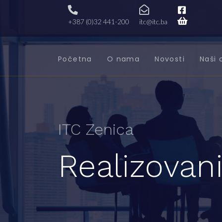
+387 (0)32 441-200
itc@itc.ba
Početna
O nama
Novosti
Naši 
ITC Zenica
Realizovani