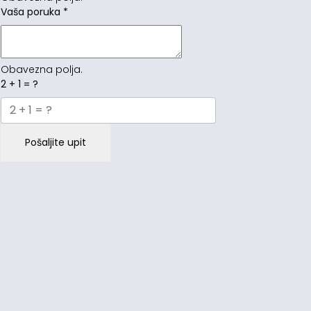
Vaša poruka
*
Obavezna polja.
2 + 1 = ?
Pošaljite upit