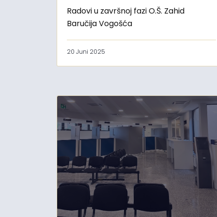
Radovi u završnoj fazi O.Š. Zahid
Baručija Vogošća
20 Juni 2025