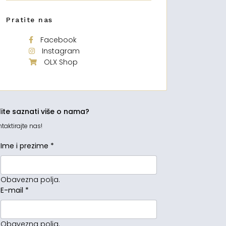
Pratite nas
Facebook
Instagram
OLX Shop
lite saznati više o nama?
taktirajte nas!
Ime i prezime
*
Obavezna polja.
E-mail
*
Obavezna polja.