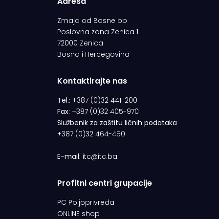
Adresa
Zmaja od Bosne bb
Poslovna zona Zenica 1
72000 Zenica
Bosna i Hercegovina
Kontaktirajte nas
Tel.:
+387 (0)32 441-200
Fax:
+387 (0)32 405-970
Službenik za zaštitu ličnih podataka
+387 (0)32 464-450
E-mail:
itc@itc.ba
Profitni centri grupacije
PC Poljoprivreda
ONLINE shop