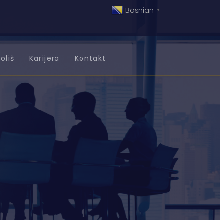
Bosnian
▼
oliš
Karijera
Kontakt