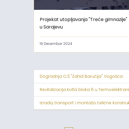
Projekat utopljavanja "Treće gimnazije"
u Sarajevu
19 Decembar 2024
Dogradnja O.Š."Zahid Baručija" Vogošća
Revitalizacija kotla bloka 6 u Termoelektrani
Izrada, transport i montaža čelične konstruk