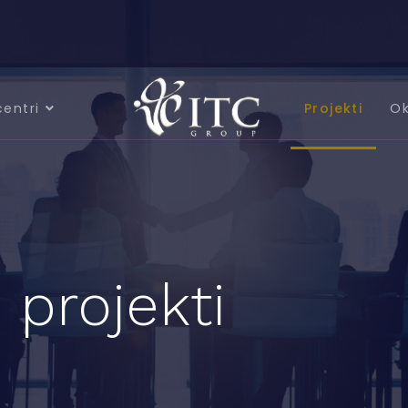
centri
Projekti
Ok
 projekti