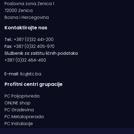
Poslovna zona Zenica 1
72000 Zenica
Bosna i Hercegovina
Kontaktirajte nas
Tel.:
+387 (0)32 441-200
Fax:
+387 (0)32 405-970
Službenik za zaštitu ličnih podataka
+387 (0)32 464-450
E-mail:
itc@itc.ba
Profitni centri grupacije
PC Poljoprivreda
ONLINE shop
PC Građevina
PC Metaloprerada
PC Instalacije