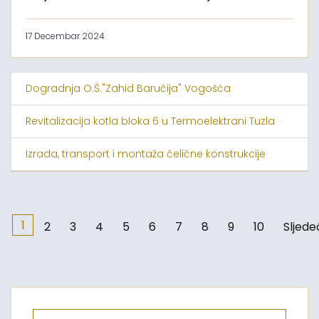
17 Decembar 2024
Dogradnja O.Š."Zahid Baručija" Vogošća
Revitalizacija kotla bloka 6 u Termoelektrani Tuzla
Izrada, transport i montaža čelične konstrukcije
1
2
3
4
5
6
7
8
9
10
Sljede