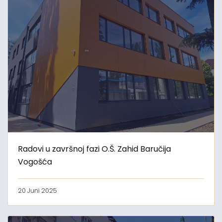
Radovi u završnoj fazi O.Š. Zahid Baručija
Vogošća
20 Juni 2025