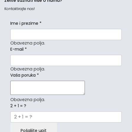
Želite saznati više o nama?
Kontaktirajte nas!
Ime i prezime
*
Obavezna polja.
E-mail
*
Obavezna polja.
Vaša poruka
*
Obavezna polja.
2 + 1 = ?
Pošaljite upit