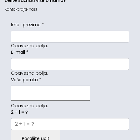
Želite saznati više o nama?
Kontaktirajte nas!
Ime i prezime
*
Obavezna polja.
E-mail
*
Obavezna polja.
Vaša poruka
*
Obavezna polja.
2 + 1 = ?
Pošaljite upit