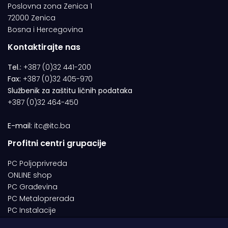
Poslovna zona Zenica 1
72000 Zenica
Bosna i Hercegovina
Kontaktirajte nas
Tel.:
+387 (0)32 441-200
Fax:
+387 (0)32 405-970
Službenik za zaštitu ličnih podataka
+387 (0)32 464-450
E-mail:
itc@itc.ba
Profitni centri grupacije
PC Poljoprivreda
ONLINE shop
PC Građevina
PC Metaloprerada
PC Instalacije