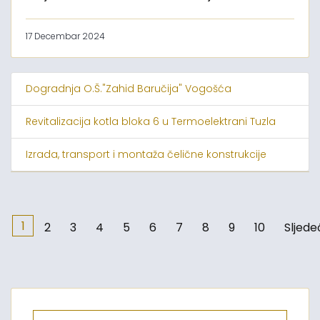
17 Decembar 2024
Dogradnja O.Š."Zahid Baručija" Vogošća
Revitalizacija kotla bloka 6 u Termoelektrani Tuzla
Izrada, transport i montaža čelične konstrukcije
1
2
3
4
5
6
7
8
9
10
Sljede