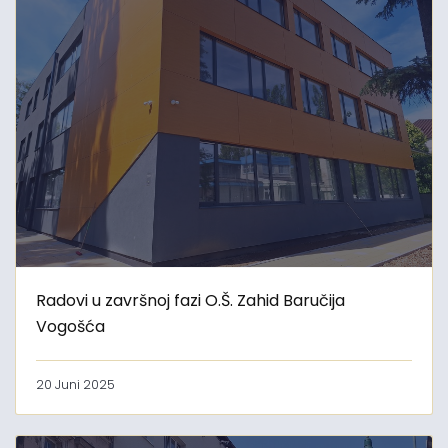
Radovi u završnoj fazi O.Š. Zahid Baručija
Vogošća
20 Juni 2025