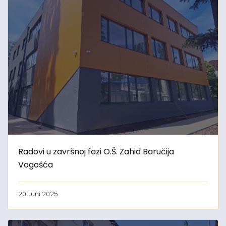
Radovi u završnoj fazi O.Š. Zahid Baručija
Vogošća
20 Juni 2025