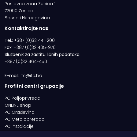
Poslovna zona Zenica 1
72000 Zenica
Bosna i Hercegovina
Kontaktirajte nas
Tel.:
+387 (0)32 441-200
Fax:
+387 (0)32 405-970
Službenik za zaštitu ličnih podataka
+387 (0)32 464-450
E-mail:
itc@itc.ba
Profitni centri grupacije
PC Poljoprivreda
ONLINE shop
PC Građevina
PC Metaloprerada
PC Instalacije