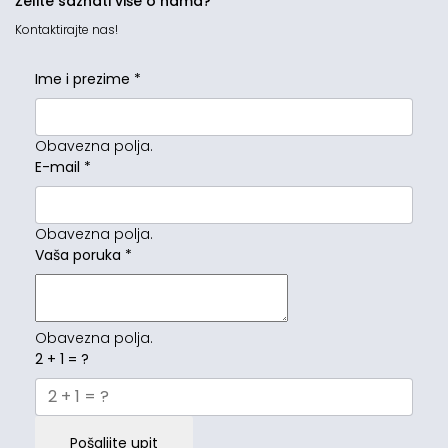
Želite saznati više o nama?
Kontaktirajte nas!
Ime i prezime
*
Obavezna polja.
E-mail
*
Obavezna polja.
Vaša poruka
*
Obavezna polja.
2 + 1 = ?
Pošaljite upit