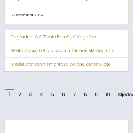
17 Decembar 2024
Dogradnja O.Š."Zahid Baručija" Vogošća
Revitalizacija kotla bloka 6 u Termoelektrani Tuzla
Izrada, transport i montaža čelične konstrukcije
1
2
3
4
5
6
7
8
9
10
Sljede