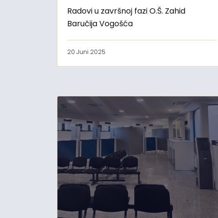
Radovi u završnoj fazi O.Š. Zahid
Baručija Vogošća
20 Juni 2025