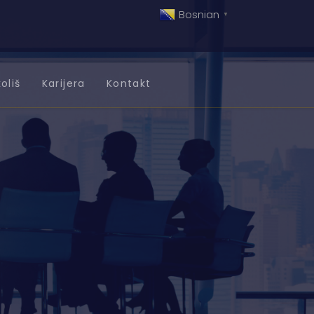
Bosnian
▼
oliš
Karijera
Kontakt