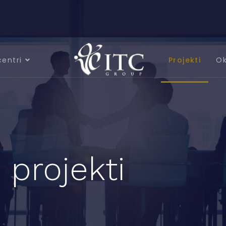
centri
Projekti
Ok
 projekti