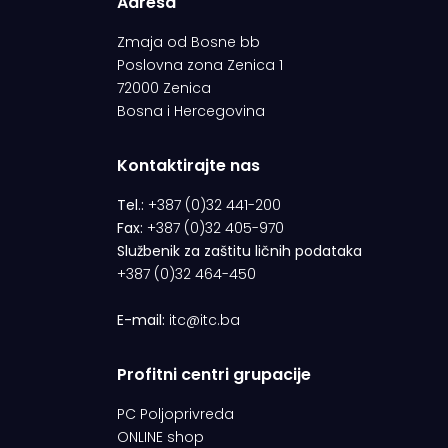
Adresa
Zmaja od Bosne bb
Poslovna zona Zenica 1
72000 Zenica
Bosna i Hercegovina
Kontaktirajte nas
Tel.:
+387 (0)32 441-200
Fax:
+387 (0)32 405-970
Službenik za zaštitu ličnih podataka
+387 (0)32 464-450
E-mail:
itc@itc.ba
Profitni centri grupacije
PC Poljoprivreda
ONLINE shop