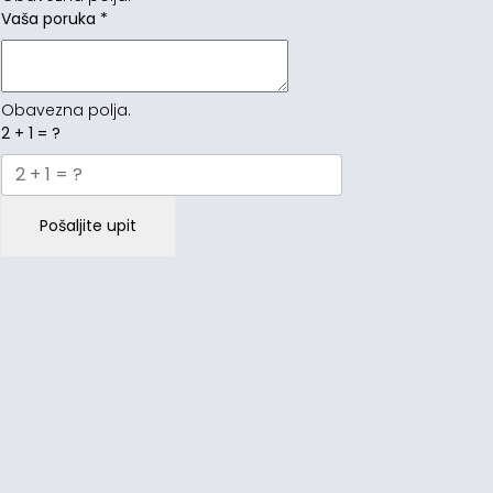
Vaša poruka
*
Obavezna polja.
2 + 1 = ?
Pošaljite upit