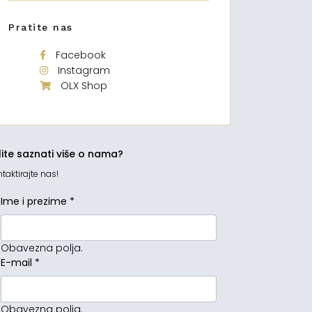
Pratite nas
Facebook
Instagram
OLX Shop
lite saznati više o nama?
taktirajte nas!
Ime i prezime
*
Obavezna polja.
E-mail
*
Obavezna polja.