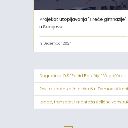
Projekat utopljavanja "Treće gimnazije"
u Sarajevu
19 Decembar 2024
Dogradnja O.Š."Zahid Baručija" Vogošća
Revitalizacija kotla bloka 6 u Termoelektrani
Izrada, transport i montaža čelične konstruk