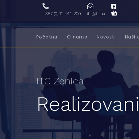
+387 (0)32 441-200
itc@itc.ba
Početna
O nama
Novosti
Naši 
ITC Zenica
Realizovani