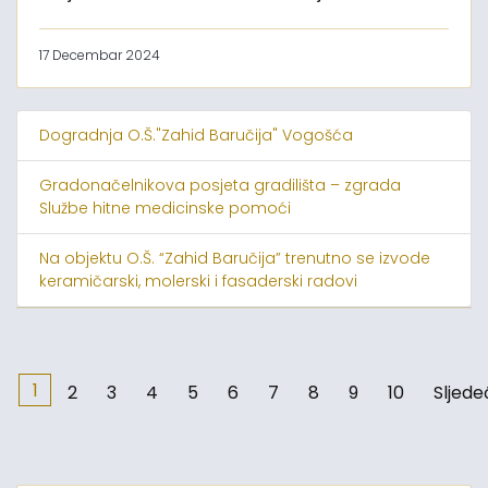
17 Decembar 2024
Dogradnja O.Š."Zahid Baručija" Vogošća
Gradonačelnikova posjeta gradilišta – zgrada
Službe hitne medicinske pomoći
Na objektu O.Š. “Zahid Baručija” trenutno se izvode
keramičarski, molerski i fasaderski radovi
1
2
3
4
5
6
7
8
9
10
Sljede