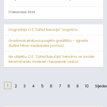
17 Decembar 2024
Dogradnja O.Š."Zahid Baručija" Vogošća
Gradonačelnikova posjeta gradilišta – zgrada
Službe hitne medicinske pomoći
Na objektu O.Š. “Zahid Baručija” trenutno se izvode
keramičarski, molerski i fasaderski radovi
1
2
3
4
5
6
7
8
9
10
Sljede