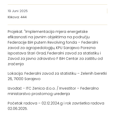
19 Juni 2025
Klikova: 444
Projekat: "Implementacija mjera energetske
efikasnosti na javnim objektima na području
Federacije BiH putem Revolving fonda – Federalni
zavod za agropedologiju, KPU Sarajevo Porezna
ispostava Stari Grad, Federalni zavod za statistiku i
Zavod za javno zdravstvo F BiH Centar za zaštitu od
zračenja
Lokacija: Federalni zavod za statistiku – Zelenih beretki
26, 71000 Sarajevo
Izvođač - ITC Zenica d.o.o. / Investitor – Federalno
ministarstvo prostornog uređenja
Početak radova – 02.12.2024.g i rok završetka radova
02.06.2025.