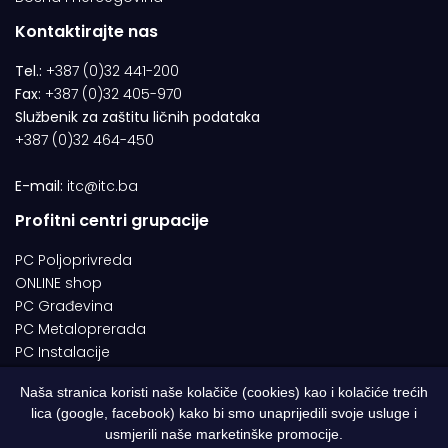
Kontaktirajte nas
Tel.:
+387 (0)32 441-200
Fax:
+387 (0)32 405-970
Službenik za zaštitu ličnih podataka
+387 (0)32 464-450
E-mail:
itc@itc.ba
Profitni centri grupacije
PC Poljoprivreda
ONLINE shop
PC Građevina
PC Metaloprerada
PC Instalacije
Naša stranica koristi naše kolačiče (cookies) kao i kolačiće trećih
lica (google, facebook) kako bi smo unaprijedili svoje usluge i
© 1994-2026 | ITC d.o.o. Zenica. Sva prava pridržana | Designed by
usmjerili naše marketinške promocije.
Web Studio NESA