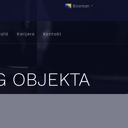
Bosnian
▼
oliš
Karijera
Kontakt
G OBJEKTA