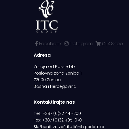
Facebook
Instagram
OLX Shop
Adresa
Zmaja od Bosne bb
Poslovna zona Zenica 1
72000 Zenica
Bosna i Hercegovina
Kontaktirajte nas
Tel.:
+387 (0)32 441-200
Fax:
+387 (0)32 405-970
Službenik za zaštitu ličnih podataka