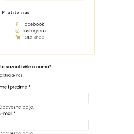
Pratite nas
Facebook
Instagram
OLX Shop
ite saznati više o nama?
aktirajte nas!
Ime i prezime
*
Obavezna polja.
E-mail
*
Obavezna polja.