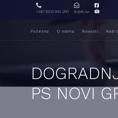
+387 (0)32 441-200
itc@itc.ba
Početna
O nama
Novosti
Naši 
DOGRADNJ
PS NOVI G