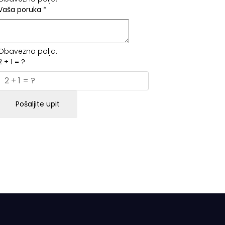
Vaša poruka
*
Obavezna polja.
2 + 1 = ?
Pošaljite upit