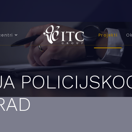
centri
Projekti
Ok
A POLICIJSKO
RAD