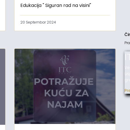
Edukacija " Siguran rad na visini"
20 Septembar 2024
Či
Pra
I
Ve
us
gr
Pr