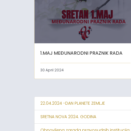
1.MAJ MEĐUNARODNI PRAZNIK RADA
30 April 2024
22.04.2024 -DAN PLANETE ZEMLJE
SRETNA NOVA 2024. GODINA
Obnovljena zgrada pravosudnih institucija