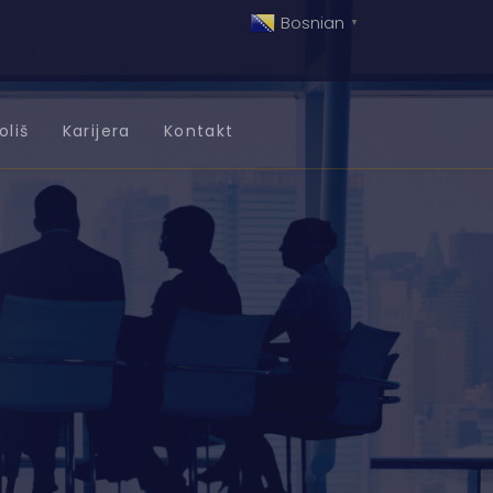
Bosnian
▼
oliš
Karijera
Kontakt