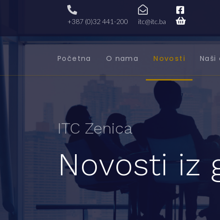
+387 (0)32 441-200
itc@itc.ba
Početna
O nama
Novosti
Naši 
ITC Zenica
Novosti iz 