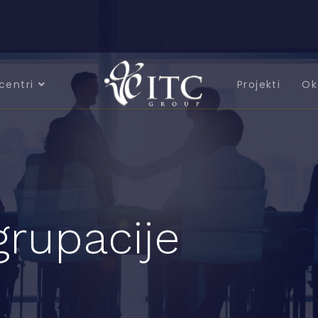
centri
Projekti
Ok
grupacije