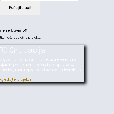
Pošaljite upit
me se bavimo?
tite naše uspješne projekte.
TC Grupacija
ć godinama naša firma realizuje veliki broj
pješnih projekata iz oblasti poljoprivrede,
ađevine, metaloprerade i svih vrsta instalacija.
egledajte projekte