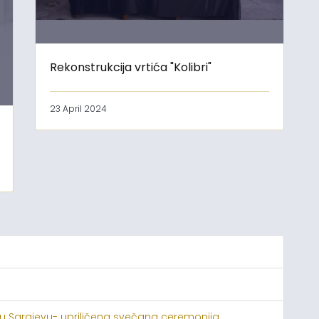
Rekonstrukcija vrtića "Kolibri"
23 April 2024
 u Sarajevu- upriličena svečana ceremonija