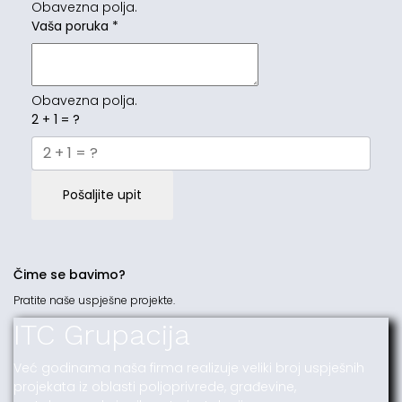
Obavezna polja.
Vaša poruka
*
Obavezna polja.
2 + 1 = ?
Pošaljite upit
Čime se bavimo?
Pratite naše uspješne projekte.
ITC Grupacija
Već godinama naša firma realizuje veliki broj uspješnih
projekata iz oblasti poljoprivrede, građevine,