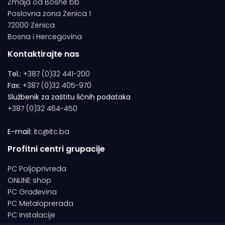
Zmaja od Bosne bb
Poslovna zona Zenica 1
72000 Zenica
Bosna i Hercegovina
Kontaktirajte nas
Tel.:
+387 (0)32 441-200
Fax:
+387 (0)32 405-970
Službenik za zaštitu ličnih podataka
+387 (0)32 464-450
E-mail:
itc@itc.ba
Profitni centri grupacije
PC Poljoprivreda
ONLINE shop
PC Građevina
PC Metaloprerada
PC Instalacije