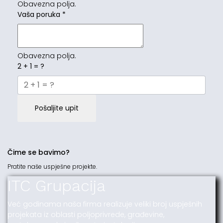
Obavezna polja.
Vaša poruka
*
Obavezna polja.
2 + 1 = ?
Pošaljite upit
Čime se bavimo?
Pratite naše uspješne projekte.
ITC Grupacija
Već godinama naša firma realizuje veliki broj uspješnih
projekata iz oblasti poljoprivrede, građevine,