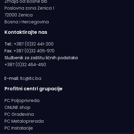
Zmaja od Bosne bb
Poslovna zona Zenica 1
72000 Zenica
Bosna i Hercegovina
Kontaktirajte nas
Tel.:
+387 (0)32 441-200
Fax:
+387 (0)32 405-970
Službenik za zaštitu ličnih podataka
+387 (0)32 464-450
E-mail:
itc@itc.ba
Profitni centri grupacije
PC Poljoprivreda
ONLINE shop
PC Građevina
PC Metaloprerada
PC Instalacije