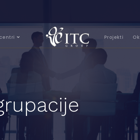
centri
Projekti
Ok
grupacije