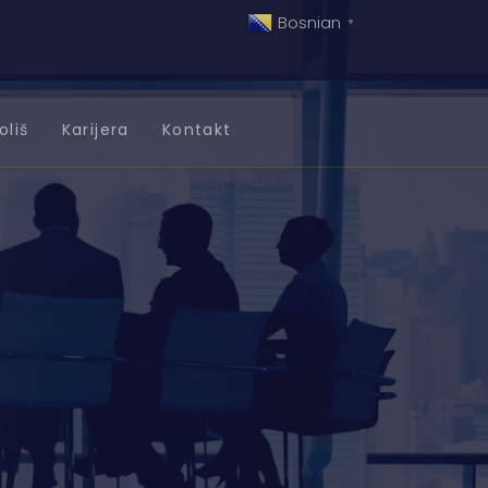
Bosnian
▼
oliš
Karijera
Kontakt