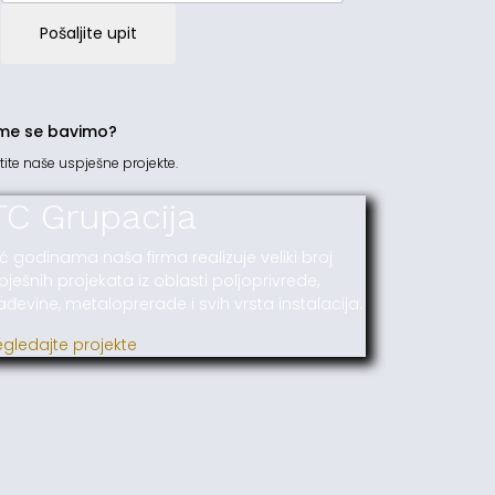
Pošaljite upit
me se bavimo?
tite naše uspješne projekte.
TC Grupacija
ć godinama naša firma realizuje veliki broj
pješnih projekata iz oblasti poljoprivrede,
ađevine, metaloprerade i svih vrsta instalacija.
egledajte projekte