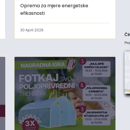
Oprema za mjere energetske
efikasnosti
30 April 2026
Či
Pra
I
Ve
us
gr
Pr