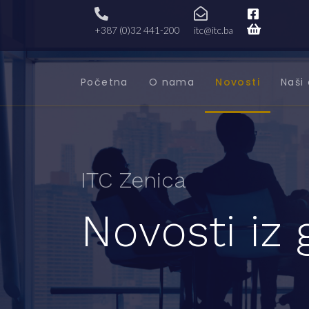
+387 (0)32 441-200
itc@itc.ba
Početna
O nama
Novosti
Naši 
ITC Zenica
Novosti iz 