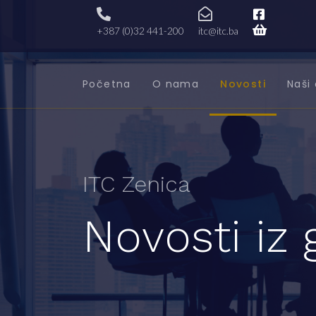
+387 (0)32 441-200
itc@itc.ba
Početna
O nama
Novosti
Naši 
ITC Zenica
Novosti iz 