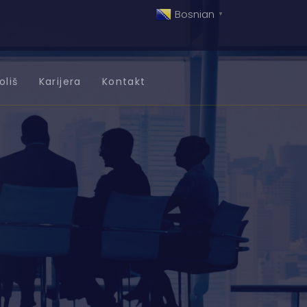
Bosnian
▼
oliš
Karijera
Kontakt