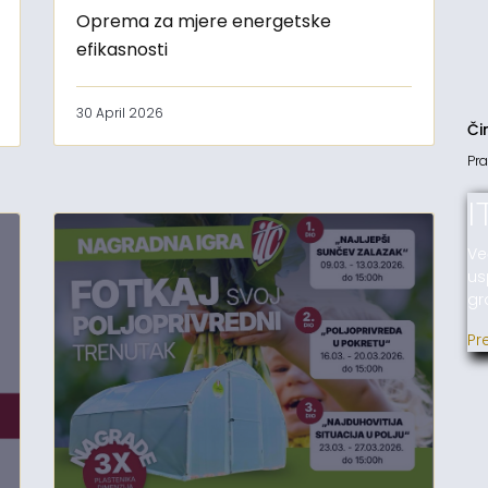
Oprema za mjere energetske
efikasnosti
30 April 2026
Či
Pra
I
Ve
us
gr
Pr