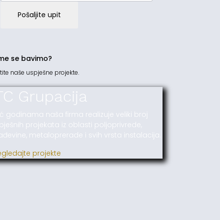
Pošaljite upit
me se bavimo?
tite naše uspješne projekte.
TC Grupacija
ć godinama naša firma realizuje veliki broj
pješnih projekata iz oblasti poljoprivrede,
ađevine, metaloprerade i svih vrsta instalacija.
egledajte projekte