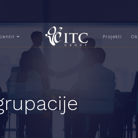
centri
Projekti
Ok
grupacije