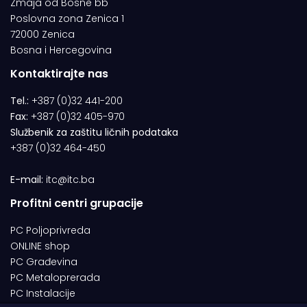
Zmaja od Bosne bb
Poslovna zona Zenica 1
72000 Zenica
Bosna i Hercegovina
Kontaktirajte nas
Tel.:
+387 (0)32 441-200
Fax:
+387 (0)32 405-970
Službenik za zaštitu ličnih podataka
+387 (0)32 464-450
E-mail:
itc@itc.ba
Profitni centri grupacije
PC Poljoprivreda
ONLINE shop
PC Građevina
PC Metaloprerada
PC Instalacije