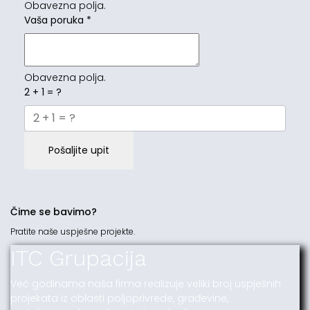
Obavezna polja.
Vaša poruka
*
Obavezna polja.
2 + 1 = ?
Pošaljite upit
Čime se bavimo?
Pratite naše uspješne projekte.
ITC Grupacija
Već godinama naša firma realizuje veliki broj uspješnih
projekata iz oblasti poljoprivrede, građevine,