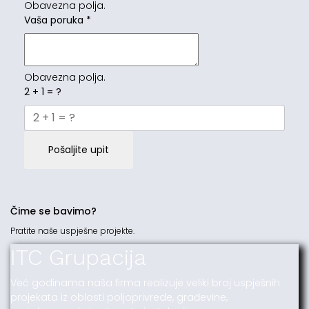
Obavezna polja.
Vaša poruka
*
Obavezna polja.
2 + 1 = ?
Pošaljite upit
Čime se bavimo?
Pratite naše uspješne projekte.
ITC Grupacija
Već godinama naša firma realizuje veliki broj uspješnih
projekata iz oblasti poljoprivrede, građevine,