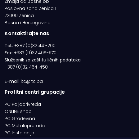
Zmaja od Bosne bb
Poslovna zona Zenica 1
72000 Zenica
Bosna i Hercegovina
Kontaktirajte nas
Tel.:
+387 (0)32 441-200
Fax:
+387 (0)32 405-970
Službenik za zaštitu ličnih podataka
+387 (0)32 464-450
E-mail:
itc@itc.ba
Profitni centri grupacije
PC Poljoprivreda
ONLINE shop
PC Građevina
PC Metaloprerada
PC Instalacije