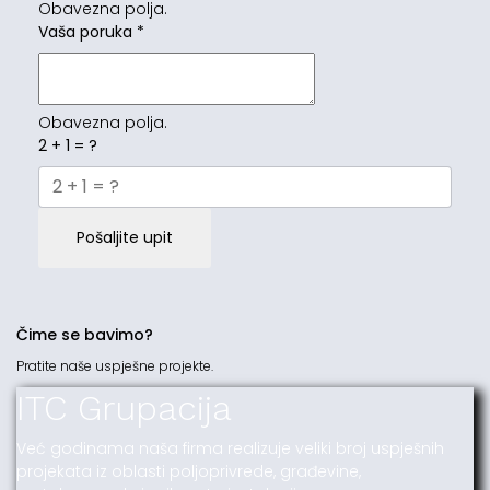
Obavezna polja.
Vaša poruka
*
Obavezna polja.
2 + 1 = ?
Pošaljite upit
Čime se bavimo?
Pratite naše uspješne projekte.
ITC Grupacija
Već godinama naša firma realizuje veliki broj uspješnih
projekata iz oblasti poljoprivrede, građevine,