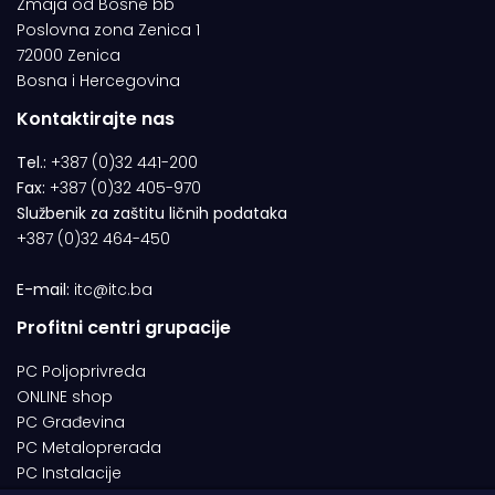
Zmaja od Bosne bb
Poslovna zona Zenica 1
72000 Zenica
Bosna i Hercegovina
Kontaktirajte nas
Tel.:
+387 (0)32 441-200
Fax:
+387 (0)32 405-970
Službenik za zaštitu ličnih podataka
+387 (0)32 464-450
E-mail:
itc@itc.ba
Profitni centri grupacije
PC Poljoprivreda
ONLINE shop
PC Građevina
PC Metaloprerada
PC Instalacije