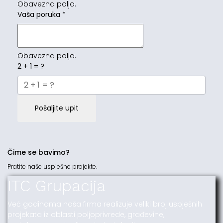
Obavezna polja.
Vaša poruka
*
Obavezna polja.
2 + 1 = ?
Pošaljite upit
Čime se bavimo?
Pratite naše uspješne projekte.
ITC Grupacija
Već godinama naša firma realizuje veliki broj uspješnih
projekata iz oblasti poljoprivrede, građevine,