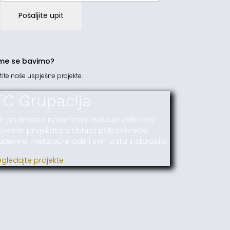
Pošaljite upit
me se bavimo?
tite naše uspješne projekte.
TC Grupacija
ć godinama naša firma realizuje veliki broj
pješnih projekata iz oblasti poljoprivrede,
ađevine, metaloprerade i svih vrsta instalacija.
egledajte projekte