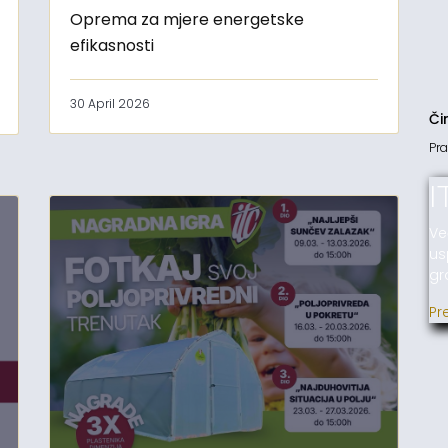
Oprema za mjere energetske
efikasnosti
30 April 2026
Či
Pra
I
Ve
us
gr
Pr