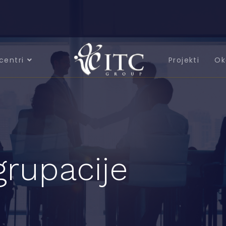
centri
Projekti
Ok
grupacije