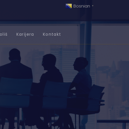
Bosnian
▼
oliš
Karijera
Kontakt