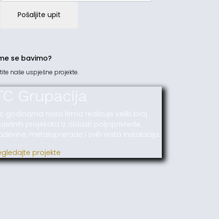
Pošaljite upit
me se bavimo?
tite naše uspješne projekte.
TC Grupacija
ć godinama naša firma realizuje veliki broj
pješnih projekata iz oblasti poljoprivrede,
ađevine, metaloprerade i svih vrsta instalacija.
egledajte projekte