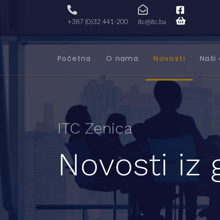
+387 (0)32 441-200
itc@itc.ba
Početna
O nama
Novosti
Naši 
ITC Zenica
Novosti iz 