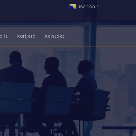
Bosnian
▼
oliš
Karijera
Kontakt