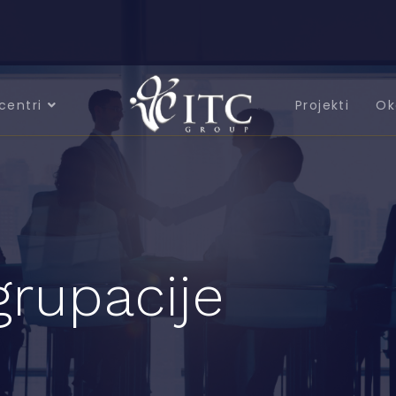
centri
Projekti
Ok
grupacije