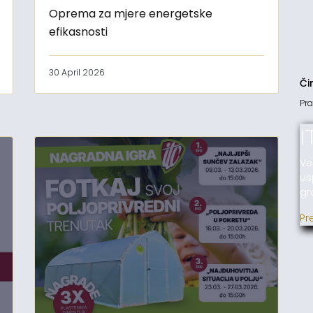
Oprema za mjere energetske
efikasnosti
30 April 2026
Či
Pra
I
Ve
us
gr
Pr