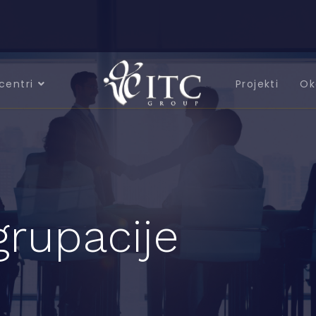
centri
Projekti
Ok
grupacije