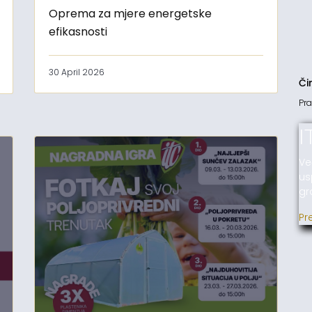
Oprema za mjere energetske
efikasnosti
30 April 2026
Či
Pra
I
Ve
us
gr
Pr