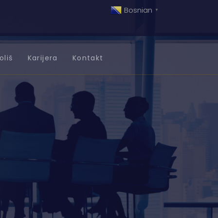
Bosnian
▼
oliš
Karijera
Kontakt