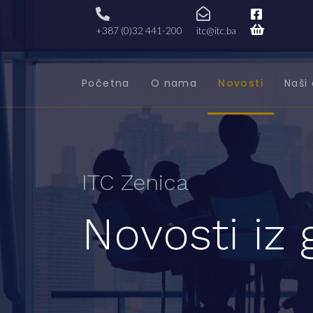
+387 (0)32 441-200
itc@itc.ba
Početna
O nama
Novosti
Naši 
ITC Zenica
Novosti iz 