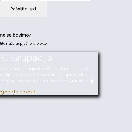
Pošaljite upit
me se bavimo?
tite naše uspješne projekte.
TC Grupacija
ć godinama naša firma realizuje veliki broj
pješnih projekata iz oblasti poljoprivrede,
ađevine, metaloprerade i svih vrsta instalacija.
egledajte projekte