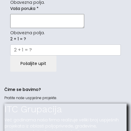
Obavezna polja.
Vaša poruka
*
Obavezna polja.
2 + 1 = ?
Pošaljite upit
Čime se bavimo?
Pratite naše uspješne projekte.
ITC Grupacija
Već godinama naša firma realizuje veliki broj uspješnih
projekata iz oblasti poljoprivrede, građevine,