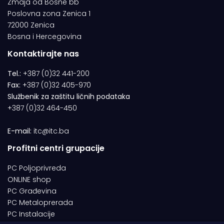
Zmaja od Bosne bb
Poslovna zona Zenica 1
72000 Zenica
Bosna i Hercegovina
Kontaktirajte nas
Tel.:
+387 (0)32 441-200
Fax:
+387 (0)32 405-970
Službenik za zaštitu ličnih podataka
+387 (0)32 464-450
E-mail:
itc@itc.ba
Profitni centri grupacije
PC Poljoprivreda
ONLINE shop
PC Građevina
PC Metaloprerada
PC Instalacije