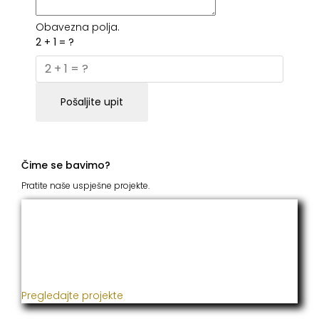
Obavezna polja.
2 + 1 = ?
Pošaljite upit
Čime se bavimo?
Pratite naše uspješne projekte.
ITC Grupacija
Već godinama naša firma realizuje veliki broj
uspješnih projekata iz oblasti poljoprivrede, građevine,
metaloprerade i svih vrsta instalacija.
Pregledajte projekte