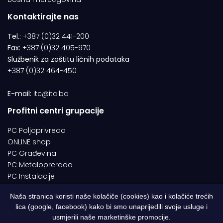
Kontaktirajte nas
Tel.:
+387 (0)32 441-200
Fax:
+387 (0)32 405-970
Službenik za zaštitu ličnih podataka
+387 (0)32 464-450
E-mail:
itc@itc.ba
Profitni centri grupacije
PC Poljoprivreda
ONLINE shop
PC Građevina
PC Metaloprerada
PC Instalacije
Naša stranica koristi naše kolačiče (cookies) kao i kolačiće trećih
lica (google, facebook) kako bi smo unaprijedili svoje usluge i
© 1994-2026 | ITC d.o.o. Zenica. Sva prava pridržana | Designed by
usmjerili naše marketinške promocije.