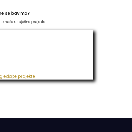
me se bavimo?
ite naše uspješne projekte.
TC Grupacija
 godinama naša firma realizuje veliki broj
ješnih projekata iz oblasti poljoprivrede,
đevine, metaloprerade i svih vrsta
talacija.
gledajte projekte