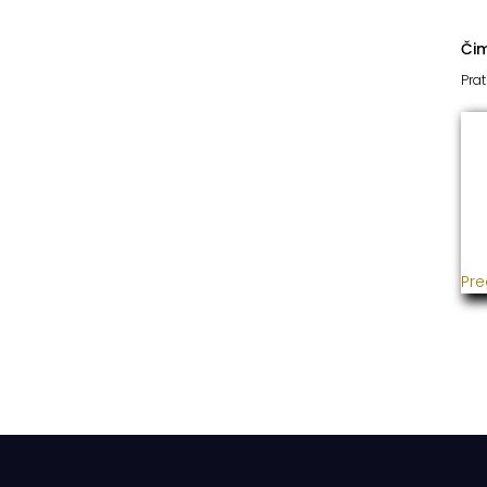
Či
Prat
I
Već
usp
gra
ins
Pre