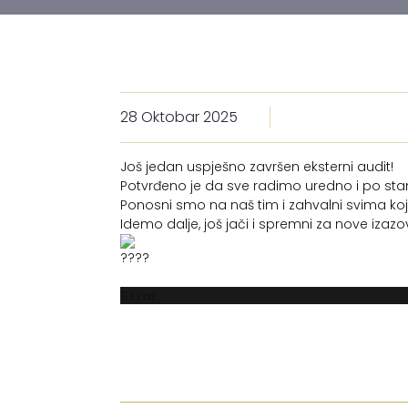
28 Oktobar 2025
Još jedan uspješno završen eksterni audit!
Potvrđeno je da sve radimo uredno i po st
Ponosni smo na naš tim i zahvalni svima koji
Idemo dalje, još jači i spremni za nove izazo
Error