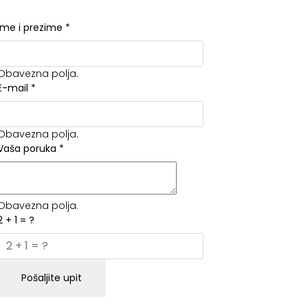
Ime i prezime
*
Obavezna polja.
E-mail
*
Obavezna polja.
Vaša poruka
*
Obavezna polja.
2 + 1 = ?
Pošaljite upit