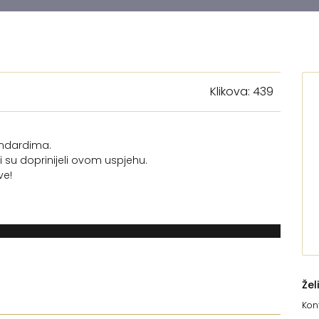
Klikova: 439
andardima.
 su doprinijeli ovom uspjehu.
ve!
Žel
Kont