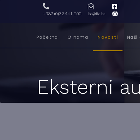
+387 (0)32 441-200
itc@itc.ba
Početna
O nama
Novosti
Naši 
Eksterni au