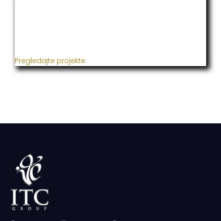
ITC Grupacija
Već godinama naša firma realizuje veliki broj
uspješnih projekata iz oblasti poljoprivrede, građevine,
metaloprerade i svih vrsta instalacija.
Pregledajte projekte