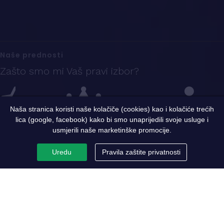
Naše prednosti
Zašto smo mi Vaš pravi izbor?
Naša stranica koristi naše kolačiče (cookies) kao i kolačiće trećih
lica (google, facebook) kako bi smo unaprijedili svoje usluge i
Iskustvo
Sigurnost i kvalitet
Ekspertni tim
usmjerili naše marketinške promocije.
Uredu
Pravila zaštite privatnosti
PC Metaloprerada
Par riječi o nama