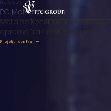
ITC Group
PC Metaloprerada
Metalne konstrukcije
Rudarska
oprema
Traktorski priključci
Projekti centra