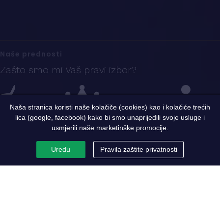
Naše prednosti
Zašto smo mi Vaš pravi izbor?
Naša stranica koristi naše kolačiče (cookies) kao i kolačiće trećih
lica (google, facebook) kako bi smo unaprijedili svoje usluge i
Iskustvo
Sigurnost i kvalitet
Ekspertni tim
usmjerili naše marketinške promocije.
Uredu
Pravila zaštite privatnosti
PC Metaloprerada
Par riječi o nama