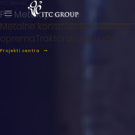
ITC Group
PC Metaloprerada
Metalne konstrukcije
Rudarska
oprema
Traktorski priključci
Projekti centra