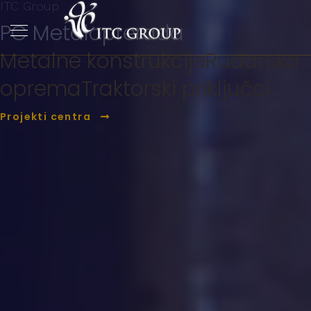
ITC Group
PC Metaloprerada
Metalne konstrukcije
Rudarska
oprema
Traktorski priključci
Projekti centra