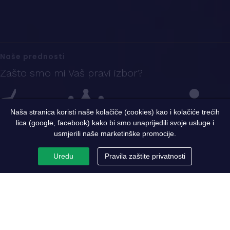
Naše prednosti
Zašto smo mi Vaš pravi izbor?
Naša stranica koristi naše kolačiče (cookies) kao i kolačiće trećih
lica (google, facebook) kako bi smo unaprijedili svoje usluge i
Iskustvo
Sigurnost i kvalitet
Ekspertni tim
usmjerili naše marketinške promocije.
Uredu
Pravila zaštite privatnosti
PC Metaloprerada
Par riječi o nama