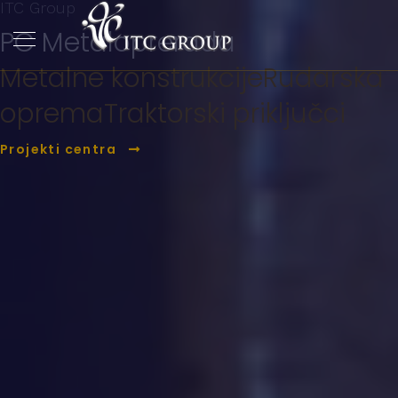
ITC Group
PC Metaloprerada
Metalne konstrukcije
Rudarska
oprema
Traktorski priključci
Projekti centra