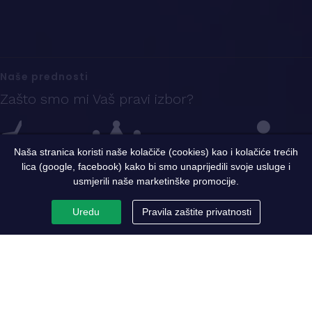
Naše prednosti
Zašto smo mi Vaš pravi izbor?
Naša stranica koristi naše kolačiče (cookies) kao i kolačiće trećih
lica (google, facebook) kako bi smo unaprijedili svoje usluge i
Iskustvo
Sigurnost i kvalitet
Ekspertni tim
usmjerili naše marketinške promocije.
Uredu
Pravila zaštite privatnosti
PC Metaloprerada
Par riječi o nama