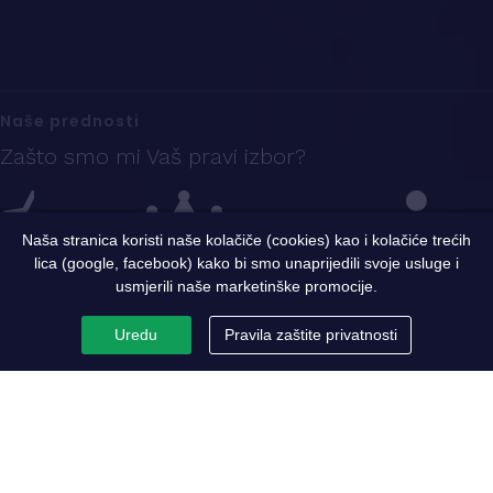
Naše prednosti
Zašto smo mi Vaš pravi izbor?
Naša stranica koristi naše kolačiče (cookies) kao i kolačiće trećih
lica (google, facebook) kako bi smo unaprijedili svoje usluge i
Iskustvo
Sigurnost i kvalitet
Ekspertni tim
usmjerili naše marketinške promocije.
Uredu
Pravila zaštite privatnosti
PC Metaloprerada
Par riječi o nama