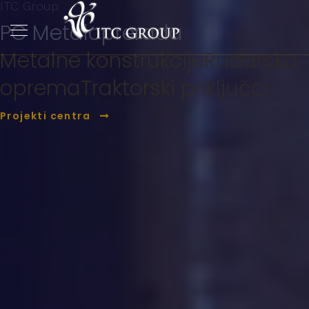
ITC Group
PC Metaloprerada
Metalne konstrukcije
Rudarska
oprema
Traktorski priključci
Projekti centra