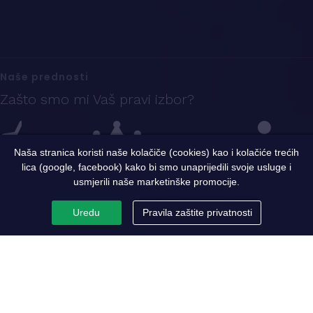
Naše prednosti
Zašto smo mi Vaš pravi izbor?
Naša stranica koristi naše kolačiče (cookies) kao i kolačiće trećih
lica (google, facebook) kako bi smo unaprijedili svoje usluge i
Iskustvo
Sigurnost i kvalitet
Ekspertni tim
usmjerili naše marketinške promocije.
Uredu
Pravila zaštite privatnosti
PC Metaloprerada
Par riječi o nama