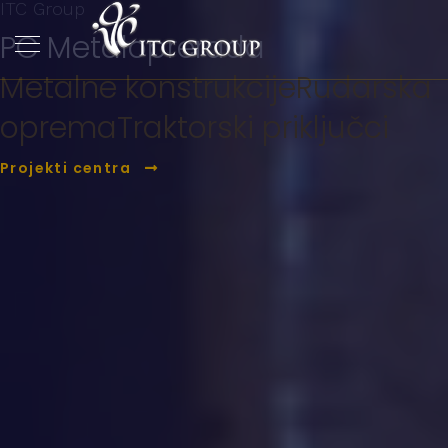
ITC Group
PC Metaloprerada
Metalne konstrukcije
Rudarska
oprema
Traktorski priključci
Projekti centra