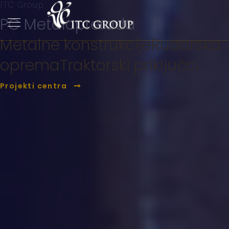
ITC Group
PC Metaloprerada
Metalne konstrukcije
Rudarska
oprema
Traktorski priključci
Projekti centra