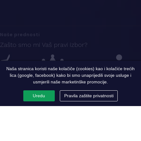
Naše prednosti
Zašto smo mi Vaš pravi izbor?
Naša stranica koristi naše kolačiče (cookies) kao i kolačiće trećih
lica (google, facebook) kako bi smo unaprijedili svoje usluge i
Iskustvo
Sigurnost i kvalitet
Ekspertni tim
usmjerili naše marketinške promocije.
Uredu
Pravila zaštite privatnosti
PC Metaloprerada
Par riječi o nama